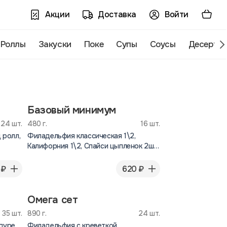
Акции
Доставка
Войти
-Роллы
Закуски
Поке
Супы
Соусы
Десерты
Базовый минимум
24 шт.
480 г.
16 шт.
 ролл,
Филадельфия классическая 1\2,
Калифорния 1\2, Спайси цыпленок 2шт,
Огурец Ролл.
 ₽
620 ₽
Омега сет
35 шт.
890 г.
24 шт.
пуре,
Филадельфия с креветкой,