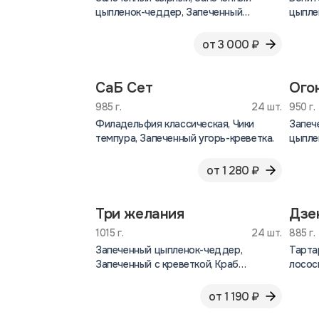
цыпленок-чеддер, Запеченный
цыпле
лосось-угорь, Краб темпура, Сырный
лосос
темпура, Чики маки, Филадельфия
Калиф
от 3 000 ₽
классическая, Калифорния, Креветка
темпу
ролл, Чука ролл, Ролл с Лососем.
Хазуки
СаБ Сет
Ого
985 г.
24 шт.
950 г.
Филадельфия классическая, Чики
Запеч
темпура, Запеченный угорь-креветка.
цыпле
лосос
от 1 280 ₽
Три желания
Дзе
1015 г.
24 шт.
885 г.
Запеченный цыпленок-чеддер,
Тарта
Запеченный с креветкой, Краб
лосос
темпура.
Ролл, 
от 1 190 ₽