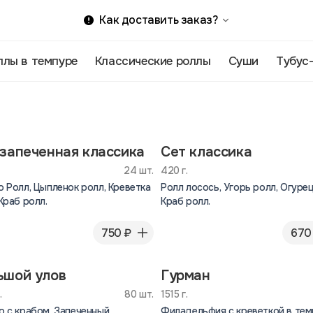
Как доставить заказ?
ллы в темпуре
Классические роллы
Суши
Тубус
 запеченная классика
Сет классика
24 шт.
420 г.
о Ролл, Цыпленок ролл, Креветка
Ролл лосось, Угорь ролл, Огурец
Краб ролл.
Краб ролл.
750 ₽
670
ьшой улов
Гурман
.
80 шт.
1515 г.
о с крабом, Запеченный
Филадельфия с креветкой в тем