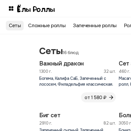
Сеты
Сложные роллы
Запеченные роллы
Ро
Сеты
16 блюд
Важный дракон
Сет
1300 г.
32 шт.
460 г.
Богема, Калифа СаБ, Запеченный с
Масаг
лососем, Филадельфия классическая.
ролл, 
от 1 580 ₽
Биг сет
Бол
2910 г.
82 шт.
3050 г
Запеченный сырный, Запеченный
Бонит