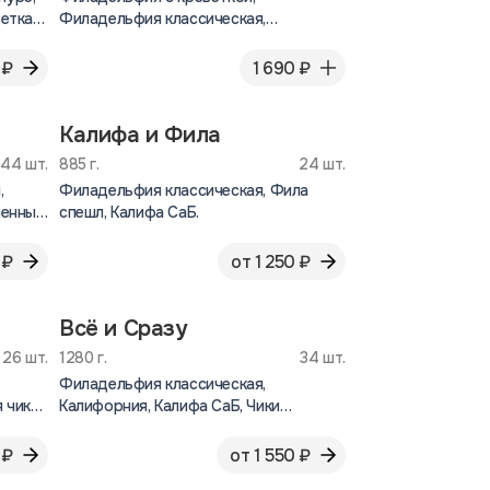
ветка
Филадельфия классическая,
Филадельфия лайт.
 ₽
1 690 ₽
Калифа и Фила
44 шт.
885 г.
24 шт.
,
Филадельфия классическая, Фила
ченный
спешл, Калифа СаБ.
 ₽
от 1 250 ₽
Всё и Сразу
26 шт.
1280 г.
34 шт.
Филадельфия классическая,
 чика,
Калифорния, Калифа СаБ, Чики
темпура, Гункан креветка, Гункан
курица.
 ₽
от 1 550 ₽