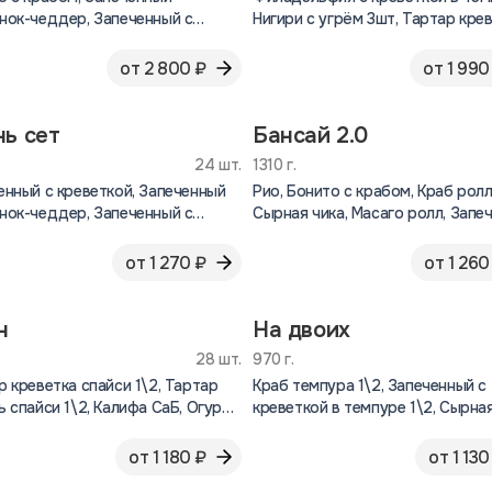
нок-чеддер, Запеченный с
Нигири с угрём 3шт, Тартар кре
ем, Филадельфия классическая,
спайси, Запеченный краб-
орния, Сырная чика, Чики
креветка,Чики темпура.
от 2 800 ₽
от 1 990
ра, Краб темпура, Гринписс,
.
нь сет
Бансай 2.0
24 шт.
1310 г.
енный с креветкой, Запеченный
Рио, Бонито с крабом, Краб ролл
нок-чеддер, Запеченный с
Сырная чика, Масаго ролл, Запе
ем.
цыпленок.
от 1 270 ₽
от 1 260
н
На двоих
28 шт.
970 г.
р креветка спайси 1\2, Тартар
Краб темпура 1\2, Запеченный с
ь спайси 1\2, Калифа СаБ, Огурец
креветкой в темпуре 1\2, Сырная
Ролл с Лососем.
Мореманка, Гункан краб, Гункан
курица.
от 1 180 ₽
от 1 130