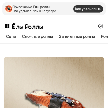
Приложение Ëлы роллы
Как установить
Это удобнее, чем в браузере
Сеты
Сложные роллы
Запеченные роллы
Рол